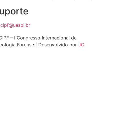
uporte
cipf@uespi.br
IPF – I Congresso Internacional de
cologia Forense | Desenvolvido por
JC