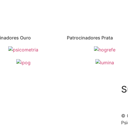
inadores Ouro
Patrocinadores Prata
S
© C
Psi