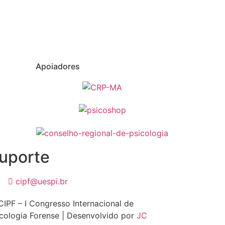
Apoiadores
uporte
cipf@uespi.br
IPF – I Congresso Internacional de
cologia Forense | Desenvolvido por
JC